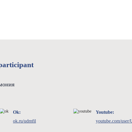
participant
мония
Ok:
Youtube:
ok.ru/udmfil
youtube.com/user/