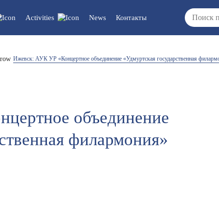
Activities
News
Контакты
cuments/updates
Vacancies
Ижевск: АУК УР «Концертное объединение «Удмуртская государственная филарм
/reports/regulations
нцертное объединение
рственная филармония»