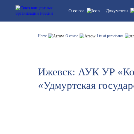
О союзе
Документы
Устав союза
Legal do
Home
О союзе
List of participants
Структура
Statistics
Ижевск: АУК УР «Ко
List of participants
«Удмуртская госуда