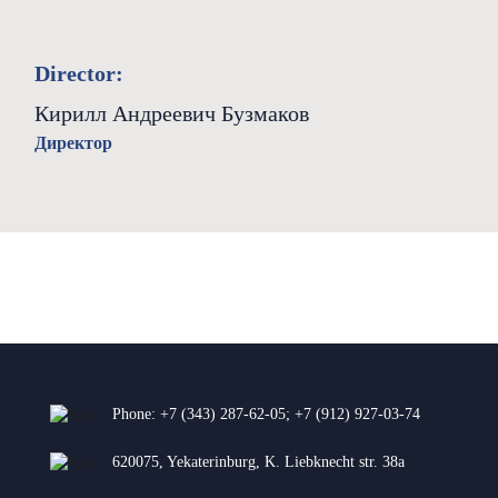
Director:
Кирилл Андреевич Бузмаков
Директор
Phone:
+7 (343) 287-62-05
;
+7 (912) 927-03-74
620075, Yekaterinburg, K. Liebknecht str. 38a