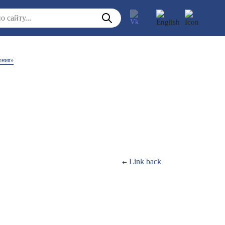
ония»
Link back