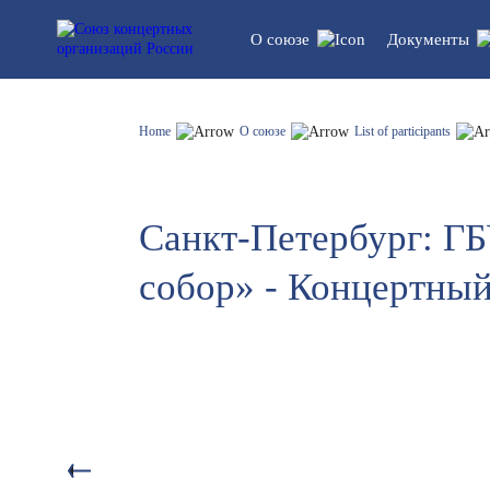
О союзе
Документы
Устав союза
Legal do
Home
О союзе
List of participants
Структура
Statistics
Санкт-Петербург: Г
List of participants
собор» - Концертный