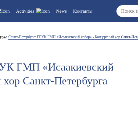
Activities
News
Контакты
cuments/updates
Vacancies
Санкт-Петербург: ГБУК ГМП «Исаакиевский собор» - Концертный хор Санкт-Пет
/reports/regulations
БУК ГМП «Исаакиевский
 хор Санкт-Петербурга