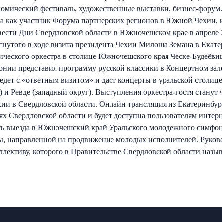
номический фестиваль, художественные выставки, бизнес-форум.
на как участник Форума партнерских регионов в Южной Чехии, и 
вести Дни Свердловской области в Южночешском крае в апреле 2
игнутого в ходе визита президента Чехии Милоша Земана в Екат
ического оркестра в столице Южночешского края Ческе-Будеёвиц
онии представил программу русской классики в Концертном зал
т с «ответным визитом» и даст концерты в уральской столице,
) и Ревде (западный округ). Выступления оркестра-гостя стану
и в Свердловской области. Онлайн трансляция из Екатеринбур
х Свердловской области и будет доступна пользователям интерн
ть выезда в Южночешский край Уральского молодежного симфони
ы, направленной на продвижение молодых исполнителей. Руково
лективу, которого в Правительстве Свердловской области назы