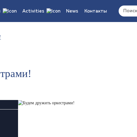
ы
Activities
News
Контакты
ocuments/updates
Vacancies
!
s/reports/regulations
страми!