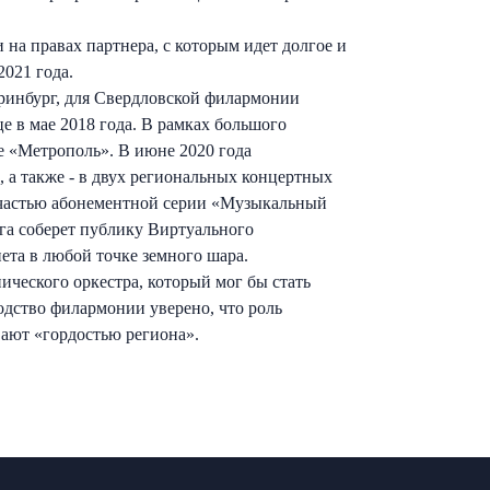
на правах партнера, с которым идет долгое и
021 года.
еринбург, для Свердловской филармонии
е в мае 2018 года. В рамках большого
е «Метрополь». В июне 2020 года
 а также - в двух региональных концертных
т частью абонементной серии «Музыкальный
га соберет публику Виртуального
ета в любой точке земного шара.
ческого оркестра, который мог бы стать
дство филармонии уверено, что роль
вают «гордостью региона».