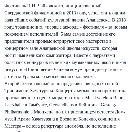
Фестиваль П.И. Чайковского, инициированный
Свердловской филармонией в 2013 году, успел стать одним
важнейших событий культурной жизни Алапаевска. В 2018
году, традиционно, «первые аккорды» фестиваля – за новым
поколением исполнителей. 5 мая самые достойные его
представители продемонстрируют свое мастерство в
концертном зале Алапаевской школы искусств, которая
носит имя великого композитора. Вместе с лауреатами
областных конкурсов из детских музыкальных школ и школ
искусств «Приношение Чайковскому» преподнесут юные
артисты Уральского музыкального колледжа.
Второй фестивальный день представит звездных гостей –
Трио имени Хачатуряна. Концерты музыкантов проходят на
прославленных сценах мира, таких как Musikverein в Вене,
Laiezhalle в Гамбурге, Gewandhaus в Лейпциге, Gasteig-
Philharmonie в Мюнхене, но их пристанищем остается Дом-
музей Арама Хачатуряна в Ереване. Конечно, сочинения
Мастера – основа репертуара ансамбля, но исполнение