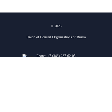
© 2026
Union of Concert Organizations of Russia
Phone:
+7 (343) 287-62-05
;
+7 (912) 927-03-74
620075, Yekaterinburg, K.
Liebknecht str. 38a