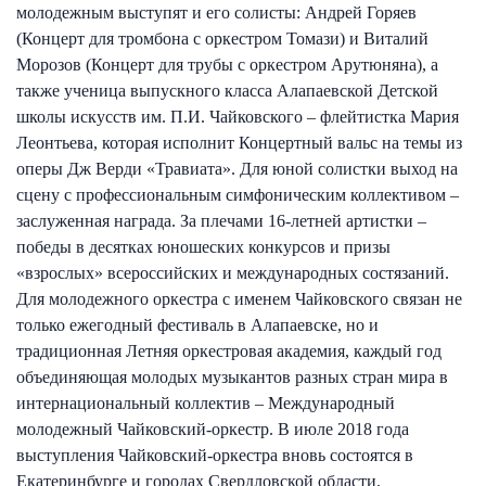
молодежным выступят и его солисты: Андрей Горяев
(Концерт для тромбона с оркестром Томази) и Виталий
Морозов (Концерт для трубы с оркестром Арутюняна), а
также ученица выпускного класса Алапаевской Детской
школы искусств им. П.И. Чайковского – флейтистка Мария
Леонтьева, которая исполнит Концертный вальс на темы из
оперы Дж Верди «Травиата». Для юной солистки выход на
сцену с профессиональным симфоническим коллективом –
заслуженная награда. За плечами 16-летней артистки –
победы в десятках юношеских конкурсов и призы
«взрослых» всероссийских и международных состязаний.
Для молодежного оркестра с именем Чайковского связан не
только ежегодный фестиваль в Алапаевске, но и
традиционная Летняя оркестровая академия, каждый год
объединяющая молодых музыкантов разных стран мира в
интернациональный коллектив – Международный
молодежный Чайковский-оркестр. В июле 2018 года
выступления Чайковский-оркестра вновь состоятся в
Екатеринбурге и городах Свердловской области.