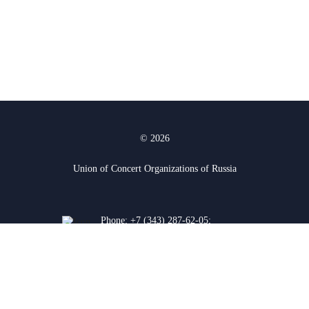
© 2026
Union of Concert Organizations of Russia
Phone:
+7 (343) 287-62-05
;
+7 (912) 927-03-74
620075, Yekaterinburg, K.
Liebknecht str. 38a