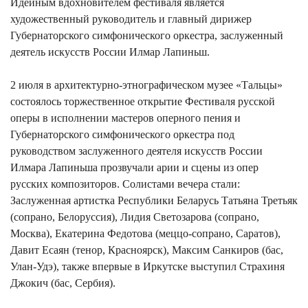
Идейным вдохновителем фестиваля является
художественный руководитель и главный дирижер
Губернаторского симфонического оркестра, заслуженный
деятель искусств России Илмар Лапиньш.
2 июля в архитектурно-этнографическом музее «Тальцы»
состоялось торжественное открытие Фестиваля русской
оперы в исполнении мастеров оперного пения и
Губернаторского симфонического оркестра под
руководством заслуженного деятеля искусств России
Илмара Лапиньша прозвучали арии и сцены из опер
русских композиторов. Солистами вечера стали:
Заслуженная артистка Республики Беларусь Татьяна Третьяк
(сопрано, Белоруссия), Лидия Светозарова (сопрано,
Москва), Екатерина Федотова (меццо-сопрано, Саратов),
️Давит Есаян (тенор, Красноярск), Максим Санкиров (бас,
Улан-Удэ), также впервые в Иркутске выступил ️Страхиня
Джокич (бас, Сербия).