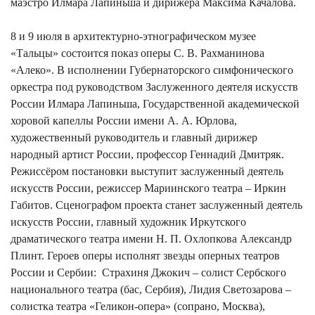
маэстро Илмара Лапиньша и дирижера Максима Качалова.
8 и 9 июля в архитектурно-этнографическом музее
«Тальцы» состоится показ оперы С. В. Рахманинова
«Алеко». В исполнении Губернаторского симфонического
оркестра под руководством Заслуженного деятеля искусств
России Илмара Лапиньша, ️Государственной академической
хоровой капеллы России имени А. А. Юрлова,
художественный руководитель и главный дирижер
народный артист России, профессор Геннадий Дмитряк.
Режиссёром постановки выступит заслуженный деятель
искусств России, режиссер Мариинского театра – Иркин
Габитов. Сценографом проекта станет заслуженный деятель
искусств России, главный художник Иркутского
драматического театра имени Н. П. Охлопкова Александр
Плинт. Героев оперы исполнят звезды оперных театров
России и Сербии: Страхиня Джокич – солист Сербского
национального театра (бас, Сербия), Лидия Светозарова –
солистка театра «Геликон-опера» (сопрано, Москва),