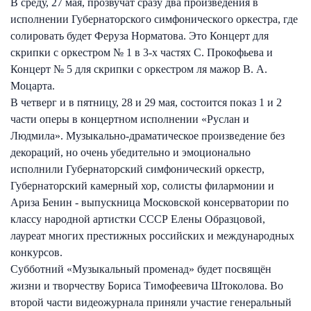
В среду, 27 мая, прозвучат сразу два произведения в
исполнении Губернаторского симфонического оркестра, где
солировать будет Феруза Норматова. Это Концерт для
скрипки с оркестром № 1 в 3-х частях С. Прокофьева и
Концерт № 5 для скрипки с оркестром ля мажор В. А.
Моцарта.
В четверг и в пятницу, 28 и 29 мая, состоится показ 1 и 2
части оперы в концертном исполнении «Руслан и
Людмила». Музыкально-драматическое произведение без
декораций, но очень убедительно и эмоционально
исполнили Губернаторский симфонический оркестр,
Губернаторский камерный хор, солисты филармонии и
Ариза Бенин - выпускница Московской консерватории по
классу народной артистки СССР Елены Образцовой,
лауреат многих престижных российских и международных
конкурсов.
Субботний «Музыкальный променад» будет посвящён
жизни и творчеству Бориса Тимофеевича Штоколова. Во
второй части видеожурнала приняли участие генеральный