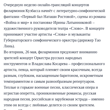
Очередную неделю онлайн-трансляций концертов
филармония Кузбасса начнёт с литературно-симфонической
фантазии «Первый бал Наташи Ростовой», сцены из романа
«Война и мир» в постановке Ирины Латынниковой –
художественного руководителя театра «Слово». В концерте
принимают участие артисты «Слова» и музыканты
Губернаторского симфонического оркестра (дирижер Тао
Линь).
Во вторник, 26 мая, филармония предложит вниманию
зрителей концерт Оркестра русских народных
инструментов и Владислава Косарева – профессионального
артиста, певца, который пленяет своим красочным, всегда
разным, глубоким, насыщенным баритоном, искрометным
темпераментом и самым разнообразным репертуаром.
Теплые и горькие военные песни, классическая опера и
игристая оперетта, проникновенные романсы, русская
народная песня, российская и зарубежная эстрада – именно
этим он всегда с любовью делится со своим зрителем.