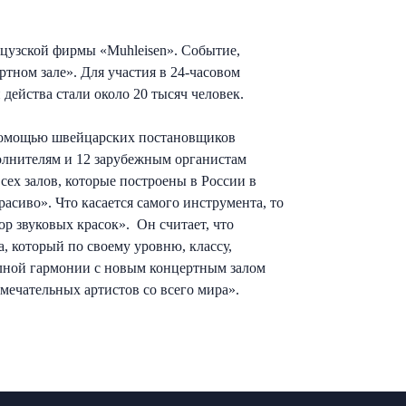
нцузской фирмы «Muhleisen». Событие,
ном зале». Для участия в 24-часовом
действа стали около 20 тысяч человек.
 помощью швейцарских постановщиков
полнителям и 12 зарубежным органистам
сех залов, которые построены в России в
асиво». Что касается самого инструмента, то
р звуковых красок». Он считает, что
, который по своему уровню, классу,
полной гармонии с новым концертным залом
мечательных артистов со всего мира».