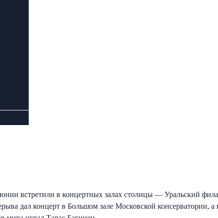
онии встретили в концертных залах столицы — Уральский фила
рыва дал концерт в Большом зале Московской консерватории, а 
в мира играл Тарас Багинец.