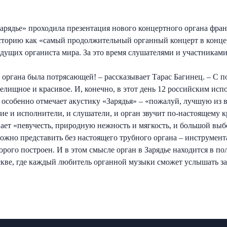
«Зарядье» проходила презентация нового концертного органа фра
торию как «самый продолжительный органный концерт в концерт
ущих органиста мира. За это время слушателями и участниками 
 органа была потрясающей! – рассказывает Тарас Багинец. – С
релищное и красивое. И, конечно, в этот день 12 российским ис
особенно отмечает акустику «Зарядья» – «пожалуй, лучшую из в
ие и исполнители, и слушатели, и орган звучит по-настоящему кр
ет «певучесть, природную нежность и мягкость, и большой выбо
жно представить без настоящего трубного органа – инструмента
торого построен. И в этом смысле орган в Зарядье находится в 
скве, где каждый любитель органной музыки сможет услышать за