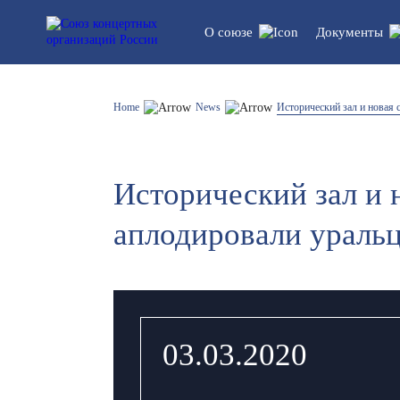
О союзе
Документы
Устав союза
Legal do
Home
News
Исторический зал и новая
Структура
Statistics
Исторический зал и 
List of participants
аплодировали ураль
03.03.2020