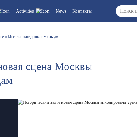
Activities
News
Контакты
cuments/updates
Vacancies
 сцена Москвы аплодировали уральцам
/reports/regulations
новая сцена Москвы
цам