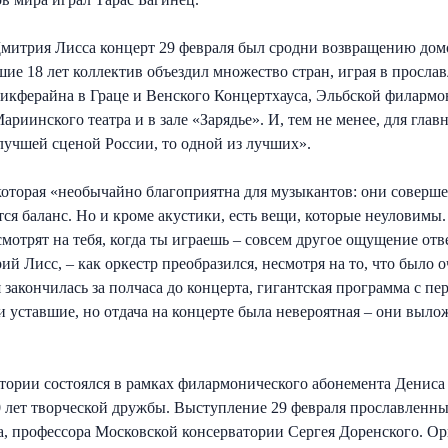
итрия Лисса концерт 29 февраля был сродни возвращению домо
вшие 18 лет коллектив объездил множество стран, играя в просла
икферайна в Граце и Венского Концертхауса, Эльбской филарм
риинского театра и в зале «Зарядье». И, тем не менее, для гла
лучшей сценой России, то одной из лучших».
которая «необычайно благоприятна для музыкантов: они соверше
ется баланс. Но и кроме акустики, есть вещи, которые неуловим
отрят на тебя, когда ты играешь – совсем другое ощущение отв
ий Лисс, – как оркестр преобразился, несмотря на то, что было 
я закончилась за полчаса до концерта, гигантская программа с п
 уставшие, но отдача на концерте была невероятная – они выло
тории состоялся в рамках филармонического абонемента Дениса
 лет творческой дружбы. Выступление 29 февраля прославленны
а, профессора Московской консерватории Сергея Доренского. О