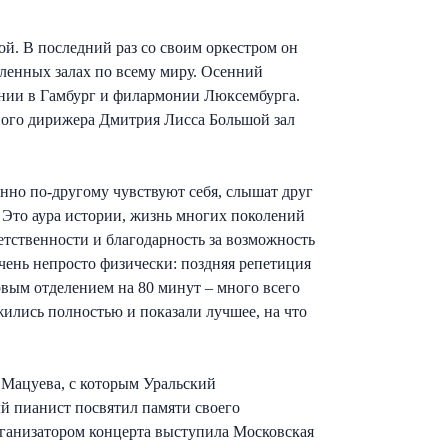
й. В последний раз со своим оркестром он
вленных залах по всему миру. Осенний
онии в Гамбург и филармонии Люксембурга.
вного дирижера Дмитрия Лисса Большой зал
нно по-другому чувствуют себя, слышат друг
ы. Это аура истории, жизнь многих поколений
етственности и благодарность за возможность
очень непросто физически: поздняя репетиция
ервым отделением на 80 минут – много всего
жились полностью и показали лучшее, на что
 Мацуева, с которым Уральский
й пианист посвятил памяти своего
рганизатором концерта выступила Московская