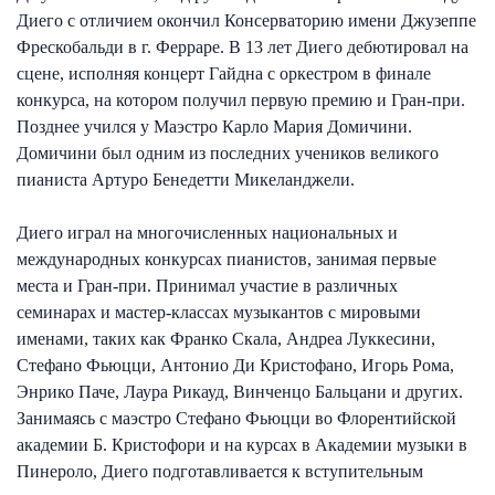
Диего с отличием окончил Консерваторию имени Джузеппе
Фрескобальди в г. Ферраре. В 13 лет Диего дебютировал на
сцене, исполняя концерт Гайдна с оркестром в финале
конкурса, на котором получил первую премию и Гран-при.
Позднее учился у Маэстро Карло Мария Домичини.
Домичини был одним из последних учеников великого
пианиста Артуро Бенедетти Микеланджели.
Диего играл на многочисленных национальных и
международных конкурсах пианистов, занимая первые
места и Гран-при. Принимал участие в различных
семинарах и мастер-классах музыкантов с мировыми
именами, таких как Франко Скала, Андреа Луккесини,
Стефано Фьюцци, Антонио Ди Кристофано, Игорь Рома,
Энрико Паче, Лаура Рикауд, Винченцо Бальцани и других.
Занимаясь с маэстро Стефано Фьюцци во Флорентийской
академии Б. Кристофори и на курсах в Академии музыки в
Пинероло, Диего подготавливается к вступительным