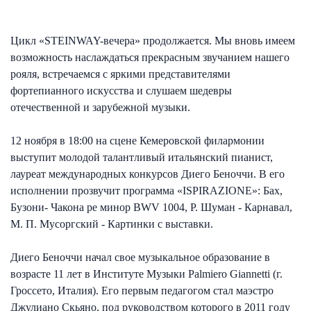
Цикл «STEINWAY-вечера» продолжается. Мы вновь имеем
возможность наслаждаться прекрасным звучанием нашего
рояля, встречаемся с яркими представителями
фортепианного искусства и слушаем шедевры
отечественной и зарубежной музыки.
12 ноября в 18:00 на сцене Кемеровской филармонии
выступит молодой талантливый итальянский пианист,
лауреат международных конкурсов Диего Беноччи. В его
исполнении прозвучит программа «ISPIRAZIONE»: Бах,
Бузони- Чакона ре минор BWV 1004, Р. Шуман - Карнавал,
М. П. Мусоргский - Картинки с выставки.
Диего Беноччи начал свое музыкальное образование в
возрасте 11 лет в Институте Музыки Palmiero Giannetti (г.
Гроссето, Италия). Его первым педагогом стал маэстро
Джулиано Скьяно, под руководством которого в 2011 году