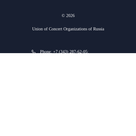
© 2026
Union of Concert Organizations of Russia
Phone:
+7 (343) 287-62-05
;
+7 (912) 927-03-74
620075, Yekaterinburg, K.
Liebknecht str. 38a
Website development: