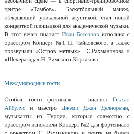
необычной сцене — в спортивно-тренировочном
центре «Тамбов». Баскетбольный манеж,
обладающий уникальной акустикой, стал новой
концертной площадкой для академической музыки.
В этот вечер пианист
Иван Бессонов
исполнил с
оркестром Концерт №1 П. Чайковского, а также
прозвучали «Остров метвых» С.Рахманинова и
«Шехеразада» Н. Римского-Корсакова.
Международные гости
Особые гости фестиваля — пианист
Гёкхан
Айбулус
и маэстро
Джеми Джан Делиорман
,
музыканты из Турции, которые совместно с
оркестром исполнили Концерт №2 для фортепиано
с оркестром С. Рахманинова и сюиту из балета