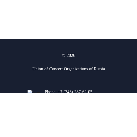
© 2026
Union of Concert Organizations of Russia
Phone:
+7 (343) 287-62-05
;
+7 (912) 927-03-74
620075, Yekaterinburg, K.
Liebknecht str. 38a