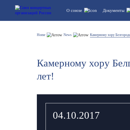
О союзе
Документы
Устав союза
Legal do
Home
News
Камерному хору Белгородс
Структура
Statistics
Камерному хору Бел
List of participants
лет!
04.10.2017