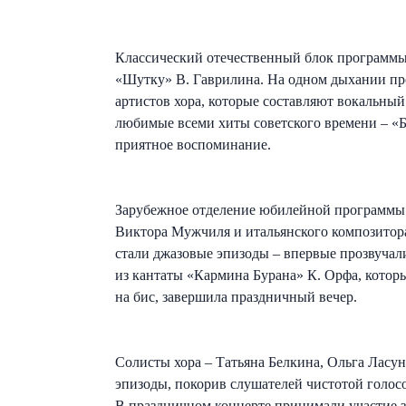
Классический отечественный блок программы 
«Шутку» В. Гаврилина. На одном дыхании про
артистов хора, которые составляют вокальны
любимые всеми хиты советского времени – «Б
приятное воспоминание.
Зарубежное отделение юбилейной программы 
Виктора Мужчиля и итальянского композитора 
стали джазовые эпизоды – впервые прозвучал
из кантаты «Кармина Бурана» К. Орфа, котор
на бис, завершила праздничный вечер.
Солисты хора – Татьяна Белкина, Ольга Ласу
эпизоды, покорив слушателей чистотой голос
В праздничном концерте принимали участие з