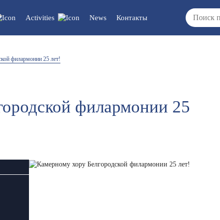
Activities
News
Контакты
cuments/updates
Vacancies
кой филармонии 25 лет!
/reports/regulations
городской филармонии 25