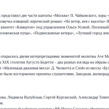
представил две части кантаты «Москва» П. Чайковского, хоры 
звучал изящный лирический романс «Не ветер, вея с высоты» Н
й квинтет «Камертон» под управлением Ольги Усовой. Песенный 
еловежская пуща», «Подмосковные вечера», «Лучший город зем
открылось двумя интерпретациями знаменитой молитвы Аve Mar
ХIХ столетия Аугусто Бедетти – два разных взгляда на образы с
и «Маленькая джазовая месса» Д. Чилкотта и Credo из мессы «Б
ые были восторженно приняты слушателями. Заводная, жизнера
нова, Людмила Валуйская, Сергей Курганский, Александар Тимо
ов.
аслуженный работник культуры РФ Ирина Соколова (фортепиано