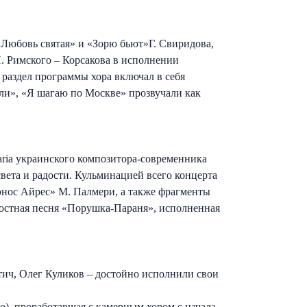
«Любовь святая» и «Зорю бьют»Г. Свиридова,
. Римского – Корсакова в исполнении
раздел программы хора включал в себя
ли», «Я шагаю по Москве» прозвучали как
ia украинского композитора-современника
вета и радости. Кульминацией всего концерта
уэнос Айрес» М. Палмери, а также фрагменты
достная песня «Порушка-Параня», исполненная
тич, Олег Куликов – достойно исполнили свои
), проработавшая с камерным хором с начала