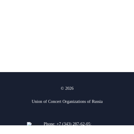
© 2026
Union of Concert Organizations of Russia
Phone:
+7 (343) 287-62-05
;
+7 (912) 927-03-74