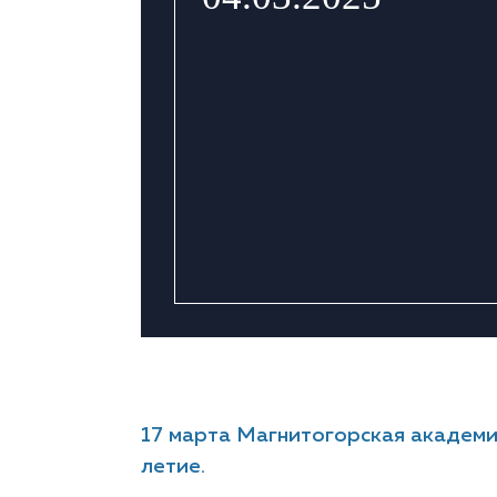
17 марта Магнитогорская академич
летие.