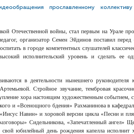
деообращения прославленному коллектив
икой Отечественной войны, стал первым на Урале пр
педагог, организатор Семен Эйдинов поставил перед
оспитать в городе компетентных слушателей классичес
высокий исполнительский уровень и сделать ее о
ваются в деятельности нынешнего руководителя ко
темьевой. Стройное звучание, тембровая красочно
ступление хора настоящим художественным событием, с
кого и «Всенощного бдения» Рахманинова в кафедрал
 «Иисус Навин» и хоровой версии цикла «Песни и пл
разговоры» Сидельникова, «Запечатленный ангел» Ще
В свой юбилейный день рождения капелла исполнит