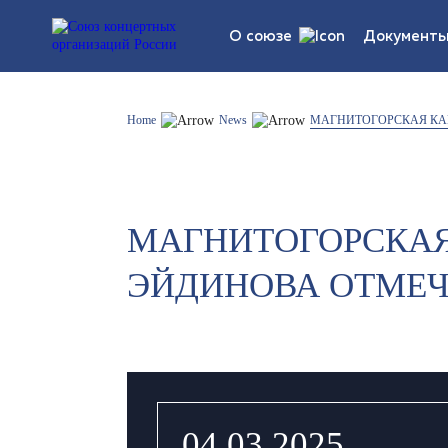
О союзе
Документ
Устав союза
Legal d
Home
News
МАГНИТОГОРСКАЯ КАП
Структура
Statistic
МАГНИТОГОРСКАЯ 
List of participants
ЭЙДИНОВА ОТМЕЧ
04.03.2025