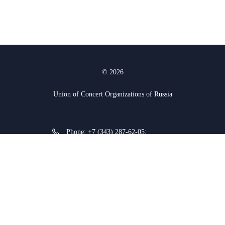
© 2026
Union of Concert Organizations of Russia
Phone:
+7 (343) 287-62-05
;
+7 (912) 927-03-74
620075, Yekaterinburg, K.
Liebknecht str. 38a