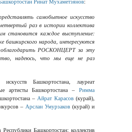
 Башкортостан
Ринат
Мухаметзянов
:
 представлять самобытное искусство
четве
ртый раз в истории коллектива
им становится каждое выступление:
ке башкирского народа, интересуются
 поблагодарить РОСКОНЦЕРТ за эту
ство, надеюсь, что мы еще не раз
 искусств Башкортостана, лауреат
ные артисты Башкортостана –
Римма
ашкортостана –
Айрат Карасов
(курай),
онкурсов –
Арслан Умурзаков
(курай) и
 Республики Башкортостан: коллектив