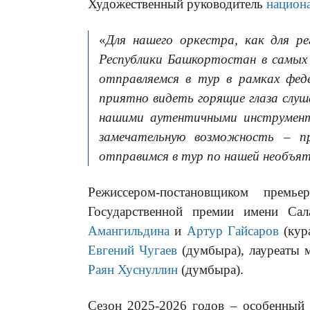
Художественный руководитель
национ
«
Для нашего оркестра, как для р
Республики Башкортостан в самых 
отправляемся в тур в рамках фе
приятно видеть горящие глаза слу
нашими аутентичными инструмен
замечательную возможность – пр
отправимся в тур по нашей необъя
Режиссером-постановщиком премье
Государственной премии имени Са
Амангильдина
и
Артур Гайсаров
(кур
Евгений Чугаев
(думбыра), лауреаты 
Раян Хуснуллин
(думбыра).
Сезон 2025-2026 годов – особенный 