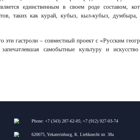
 является единственным в своем роде составом, ко
ов, таких как курай, кубыз, кыл-кубыз, думбыра,
то эти гастроли – совместный проект с «Русским гео
, запечатлевшая самобытные культуру и искусств
Phone:
+7 (343) 287-62-05
;
+7 (912) 927-03-74
620075, Yekaterinburg, K. Liebknecht str. 38a