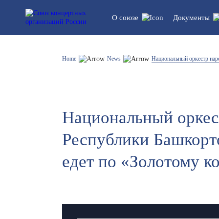
О союзе
Документы
Устав союза
Legal do
Home
News
Национальный оркестр нар
Структура
Statistics
Национальный оркес
List of participants
Республики Башкорт
едет по «Золотому к