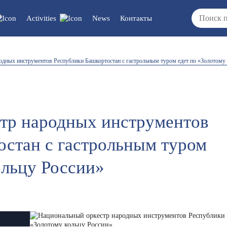
Activities
News
Контакты
cuments/updates
Vacancies
одных инструментов Республики Башкортостан с гастрольным туром едет по «Золотому 
/reports/regulations
тр народных инструментов
остан с гастрольным туром
ольцу России»