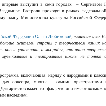
 впервые выступит в семи городах – Сергиевом По
 Владимире. Гастроли проходят в рамках федеральн
ному плану Министерства культуры Российской Феде
ийской Федерации Ольги Любимовой
, «
г
лавная цель В
больше жителей страны с творчеством наших на
я новые участники, и мы рады, что наша творческ
, музыкальные и театральные школы не только 
программа, включающая, наряду с народными и клас
о для оркестра, многие – самими оркестрантами 
Для артистов важен тот факт, что они имеют возможн
ым наследием.