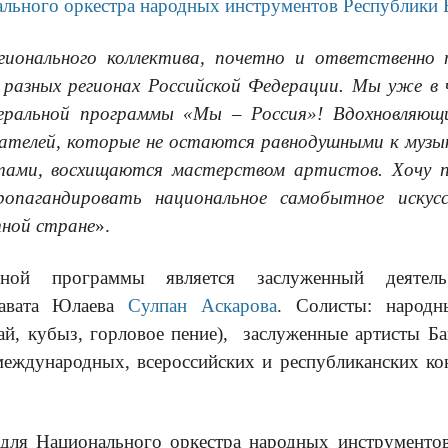
ального оркестра народных инструментов Республики
егионального коллектива, почетно и ответственно
разных регионах Российской Федерации.
М
ы уже в 
деральной программы «Мы – Россия»! Вдохновляющ
шателей, которые не остаются равнодушными к музы
тами, восхищаются мастерством артистов. Хочу
опагандировать национальное самобытное искус
тной стране
».
рной программы является
заслуженный деятель
лавата Юлаева
Сулпан Аскарова
. Солисты: народ
ай, кубыз, горловое пение), заслуженные артисты Б
международных, всероссийских и республиканских к
для Национального оркестра народных инструментов