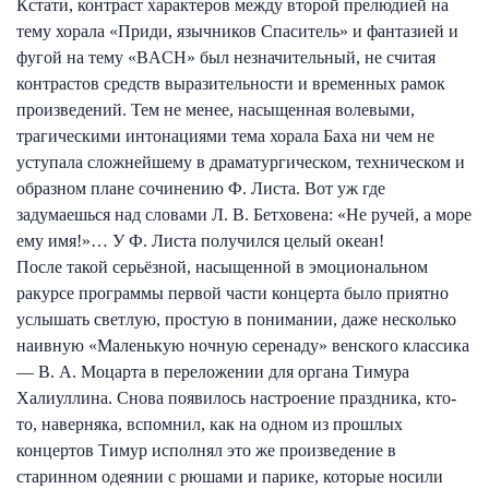
Кстати, контраст характеров между второй прелюдией на
тему хорала «Приди, язычников Спаситель» и фантазией и
фугой на тему «BACH» был незначительный, не считая
контрастов средств выразительности и временных рамок
произведений. Тем не менее, насыщенная волевыми,
трагическими интонациями тема хорала Баха ни чем не
уступала сложнейшему в драматургическом, техническом и
образном плане сочинению Ф. Листа. Вот уж где
задумаешься над словами Л. В. Бетховена: «Не ручей, а море
ему имя!»… У Ф. Листа получился целый океан!
После такой серьёзной, насыщенной в эмоциональном
ракурсе программы первой части концерта было приятно
услышать светлую, простую в понимании, даже несколько
наивную «Маленькую ночную серенаду» венского классика
— В. А. Моцарта в переложении для органа Тимура
Халиуллина. Снова появилось настроение праздника, кто-
то, наверняка, вспомнил, как на одном из прошлых
концертов Тимур исполнял это же произведение в
старинном одеянии с рюшами и парике, которые носили