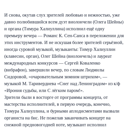
И снова, окутав слух зрителей любовью и нежностью, уже
давно полюбившийся всем дуэт виолончели (Олега Шейны)
и органа (Тимура Халиуллина) исполнил ещё одну
премьеру вечера — Романс К. Сен-Санса в переложении для
этих инструментов. И не искушая более зрителей серьёзной,
иногда суровой музыкой, музыканты: Тимур Халиуллин
(клавесин, орган), Олег Шейна (виолончель) и лауреат
международных конкурсов — Сергей Коваленко
(вибрафон), завершили вечер, по словам Людмилы
Сидоровой, «очаровательным зимним штрихом», —
музыкой М. Таривердиева «Снег над Ленинградом» из к/ф
«Ирония судьбы, или С лёгким паром!».
Зрители были в восторге от программы концерта, от
мастерства исполнителей, в первую очередь, конечно,
Тимура Халиуллина, и бурными аплодисментами вызвали
органиста на бис. Не пожелав заканчивать концерт на
снежной предновогодней ноте, музыкант исполнил