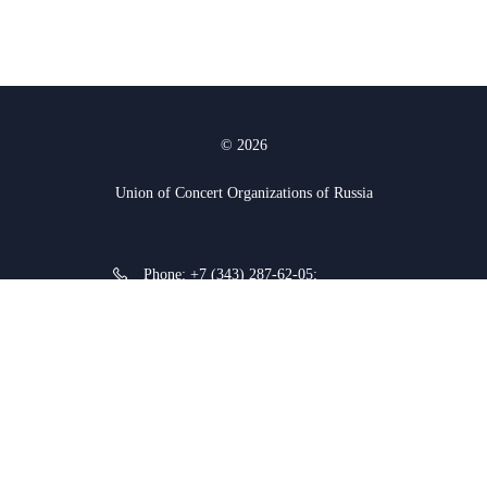
© 2026
Union of Concert Organizations of Russia
Phone:
+7 (343) 287-62-05
;
+7 (912) 927-03-74
620075, Yekaterinburg, K.
Liebknecht str. 38a