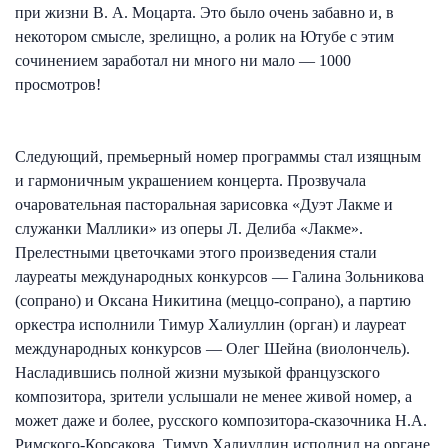
при жизни В. А. Моцарта. Это было очень забавно и, в
некотором смысле, зрелищно, а ролик на Ютубе с этим
сочинением заработал ни много ни мало — 1000
просмотров!
Следующий, премьерный номер программы стал изящным
и гармоничным украшением концерта. Прозвучала
очаровательная пасторальная зарисовка «Дуэт Лакме и
служанки Маллики» из оперы Л. Делиба «Лакме».
Прелестными цветочками этого произведения стали
лауреаты международных конкурсов — Галина Зольникова
(сопрано) и Оксана Никитина (меццо-сопрано), а партию
оркестра исполнили Тимур Халиуллин (орган) и лауреат
международных конкурсов — Олег Шейна (виолончель).
Насладившись полной жизни музыкой французского
композитора, зрители услышали не менее живой номер, а
может даже и более, русского композитора-сказочника Н.А.
Римского-Корсакова. Тимур Халиуллин исполнил на органе