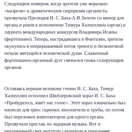
Следующим номером, когда зрители уже морально
«вызрели» к драматическим сюрпризам органиста,
прозвучала Прелюдия И. С. Баха-А.И.Зилоти си минор для
органа и рояля в исполнении Тимура Халиуллина (орган) и
лауреата международных конкурсов Владимира Исаева
(фортепиано). Теперь, настрадавшись в Фантазии, зрители
окунулись в непрерываемый поток тревоги и бесконечной
печали мятущейся человеческой души. Слаженный
фортепианно-органный дуэт сменился снова солирующим
органом.
Оставаясь верным великому гению И. С. Баха, Тимур
Халиуллин исполнил Шюблеровский хорал И. С. Баха
«Пробудитесь, зовёт нас голос». Этот хорал изначально был
написан для трио: скрипки, виолончели и трубы, но потом
был переложен композитором для одного органа.
Прозвучала простая, но задорная музыка. Вот и
праздничный свет ощутили слушатели в программе