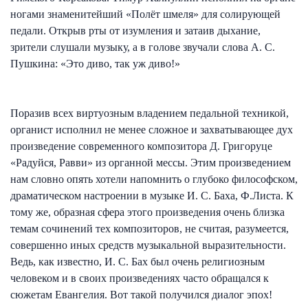
ногами знаменитейший «Полёт шмеля» для солирующей
педали. Открыв рты от изумления и затаив дыхание,
зрители слушали музыку, а в голове звучали слова А. С.
Пушкина: «Это диво, так уж диво!»
Поразив всех виртуозным владением педальной техникой,
органист исполнил не менее сложное и захватывающее дух
произведение современного композитора Д. Григоруце
«Радуйся, Равви» из органной мессы. Этим произведением
нам словно опять хотели напомнить о глубоко философском,
драматическом настроении в музыке И. С. Баха, Ф.Листа. К
тому же, образная сфера этого произведения очень близка
темам сочинений тех композиторов, не считая, разумеется,
совершенно иных средств музыкальной выразительности.
Ведь, как известно, И. С. Бах был очень религиозным
человеком и в своих произведениях часто обращался к
сюжетам Евангелия. Вот такой получился диалог эпох!