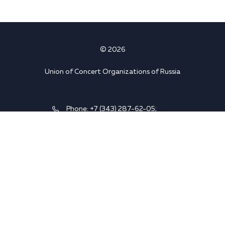
© 2026
Union of Concert Organizations of Russia
Phone:
+7 (343) 287-62-05
;
+7 (912) 927-03-74
620075, Yekaterinburg, K.
Liebknecht str. 38a