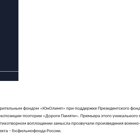
ворительным фондом «ЮнОлимп» при поддержке Президентского фонда
экспозиции-поэтории «Дороги Памяти». Премьера этого уникального п
-стихотворном воплощении замысла прозвучали произведения военно-
екта – Госфильмофонда России.