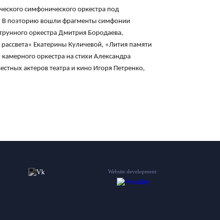
ического симфонического оркестра под
ры. В поэторию вошли фрагменты симфонии
трунного оркестра Дмитрия Бородаева,
рассвета» Екатерины Куличевой, «Лития памяти
и камерного оркестра на стихи Александра
естных актеров театра и кино Игоря Петренко,
Website development: