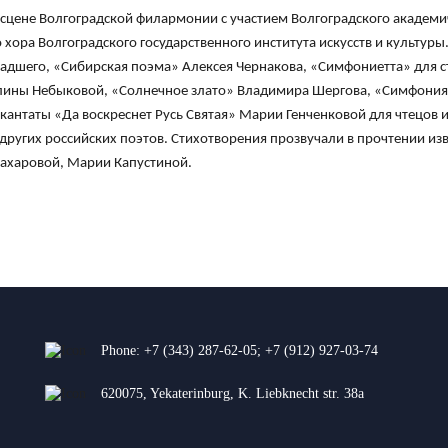
а сцене Волгоградской филармонии с участием Волгоградского академ
хора Волгоградского государственного института искусств и культу
адшего, «Сибирская поэма» Алексея Чернакова, «Симфониетта» для с
лины Небыковой, «Солнечное злато» Владимира Шергова, «Симфония 
кантаты «Да воскреснет Русь Святая» Марии Генченковой для чтецов 
ругих российских поэтов. Стихотворения прозвучали в прочтении изв
Захаровой, Марии Капустиной.
Phone:
+7 (343) 287-62-05
;
+7 (912) 927-03-74
620075, Yekaterinburg, K. Liebknecht str. 38a