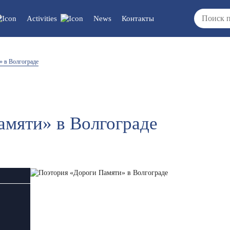
Activities
News
Контакты
cuments/updates
Vacancies
» в Волгограде
/reports/regulations
амяти» в Волгограде