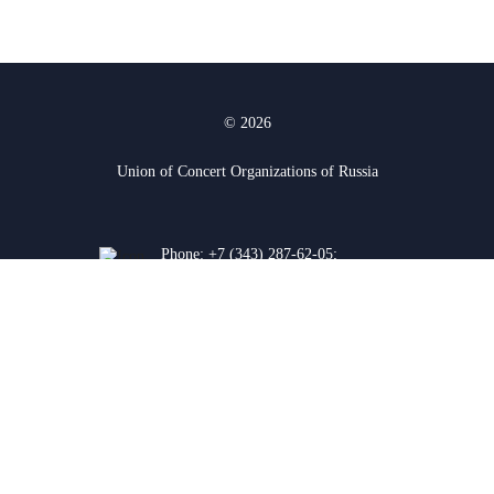
© 2026
Union of Concert Organizations of Russia
Phone:
+7 (343) 287-62-05
;
+7 (912) 927-03-74
620075, Yekaterinburg, K.
Liebknecht str. 38a