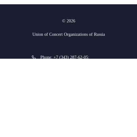
© 2026
Union of Concert Organizations of Russia
Phone:
+7 (343) 287-62-05
;
+7 (912) 927-03-74
620075, Yekaterinburg, K.
Liebknecht str. 38a
Website development: