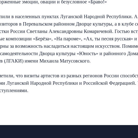
орженные эмоции, овации и безусловное «Браво!»
или в населенных пунктах Луганской Народной Республики. Ар
зиторов в Перевальском районном Дворце культуры, а в клубе с
стки России Светланы Александровны Комаричевой. Гостью вст
е композиции «Берёза», «На пароме», «Ах, ты песня русская» и
ны за возможность насладиться настоящим искусством. Помимо 
самодеятельности Дворца культуры «Юность» и районного Дома 
ств (ЛГАКИ) имени Михаила Матусовского.
метили, что визиты артистов из разных регионов России способ
лями Луганской Народной Республики и Российской Федерацией.
ступлениями.