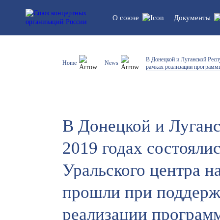
О союзе
Документы
Устав союза
Legal do
В Донецкой и Луганской Респ
Home
News
рамках реализации программ
Структура
Statistics
List of participants
В Донецкой и Луганс
2019 годах состояли
Уральского центра н
прошли при поддержк
реализации програм