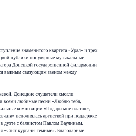
тупление знаменитого квартета «Урал» и трех
нецкой публики популярные музыкальные
ректора Донецкой государственной филармонии
ется важным связующим звеном между
чевой. Донецкие слушатели смогли
е и всеми любимые песни «Люблю тебя,
вокальные композиции «Подари мне платок»,
евчата» исполнялась артисткой при поддержке
 в дуэте с баянистом Павлом Ваулиным.
ня «Спят курганы тёмные». Благодарные