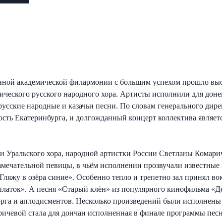
енной академической филармонии с большим успехом прошло выс
мического русского народного хора. Артисты исполнили для до
русские народные и казачьи песни. По словам генерального ди
дость Екатеринбурга, и долгожданный концерт коллектива явля
и Уральского хора, народной артистки России Светланы Комари
амечательной певицы, в чьём исполнении прозвучали известны
, «Гляжу в озёра синие». Особенно тепло и трепетно зал принял 
платок». А песня «Старый клён» из популярного кинофильма «Д
торга и аплодисментов. Несколько произведений были исполнены
ичевой стала для дончан исполненная в финале программы пес