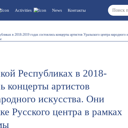
Activities
News
Контакты
cuments/updates
Vacancies
убликах в 2018-2019 годах состоялись концерты артистов Уральского центра народного 
ы
/reports/regulations
кой Республиках в 2018-
сь концерты артистов
ародного искусства. Они
е Русского центра в рамках
мы