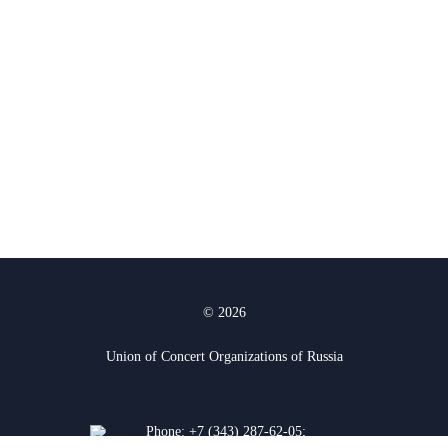
© 2026
Union of Concert Organizations of Russia
Phone:
+7 (343) 287-62-05
;