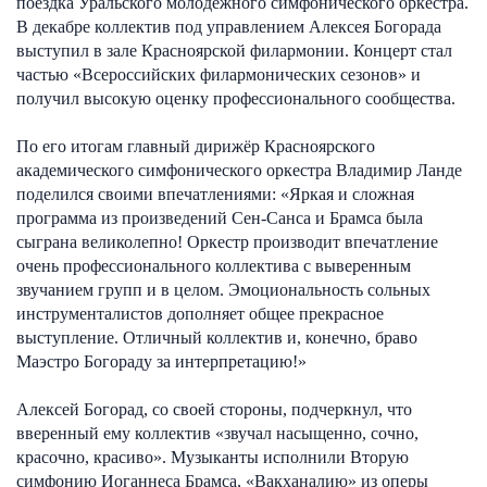
поездка Уральского молодёжного симфонического оркестра.
В декабре коллектив под управлением Алексея Богорада
выступил в зале Красноярской филармонии. Концерт стал
частью «Всероссийских филармонических сезонов» и
получил высокую оценку профессионального сообщества.
По его итогам главный дирижёр Красноярского
академического симфонического оркестра Владимир Ланде
поделился своими впечатлениями: «Яркая и сложная
программа из произведений Сен-Санса и Брамса была
сыграна великолепно! Оркестр производит впечатление
очень профессионального коллектива с выверенным
звучанием групп и в целом. Эмоциональность сольных
инструменталистов дополняет общее прекрасное
выступление. Отличный коллектив и, конечно, браво
Маэстро Богораду за интерпретацию!»
Алексей Богорад, со своей стороны, подчеркнул, что
вверенный ему коллектив «звучал насыщенно, сочно,
красочно, красиво». Музыканты исполнили Вторую
симфонию Иоганнеса Брамса, «Вакханалию» из оперы