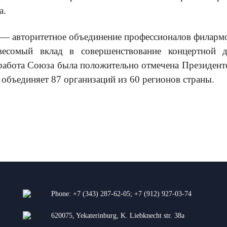
а.
— авторитетное объединение профессионалов филарм
весомый вклад в совершенствование концертной де
 работа Союза была положительно отмечена Президе
бъединяет 87 организаций из 60 регионов страны.
Phone:
+7 (343) 287-62-05
;
+7 (912) 927-03-74
620075, Yekaterinburg, K. Liebknecht str. 38a