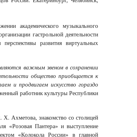
ов России: Екатеринбург, Челябинск,
жении академического музыкального
рганизации гастрольной деятельности
 перспективы развития виртуальных
являются важным звеном в сохранении
ятельности общество приобщается к
таем и
продвига
ем
искусство гораздо
уженный работник культуры Республики
 Х. Ахметова, знакомство со столицей
ля «Розовая Пантера» и выступление
ектом «Колокола России» в главной