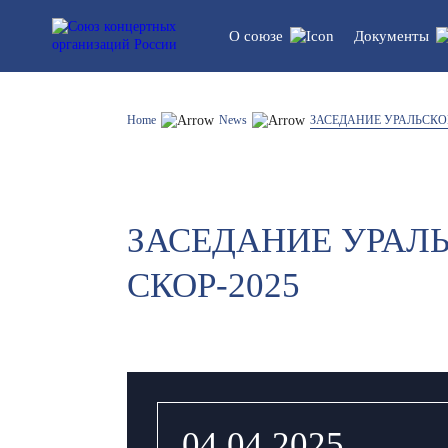
О союзе
Документы
Устав союза
Legal do
Home
News
ЗАСЕДАНИЕ УРАЛЬСКОГ
Структура
Statistics
ЗАСЕДАНИЕ УРАЛ
List of participants
СКОР-2025
04.04.2025