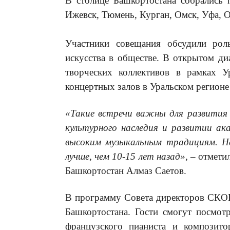
В столице Башкортостана собрались 
Ижевск, Тюмень, Курган, Омск, Уфа, 
Участники совещания обсудили рол
искусства в обществе.
В открытом диа
творческих коллективов в рамках У
концертных залов в Уральском регионе
«Такие встречи важны
для развития
культурного наследия и ра
звитии ака
высоким музыкальным традициям.
Не
лучше, чем 10-
15 лет назад»
, – отмет
Башкортостан Алмаз Саетов.
В программу Совета директоров СКОР 
Башкортостана. Гости смогут посмо
французского пианиста и композит