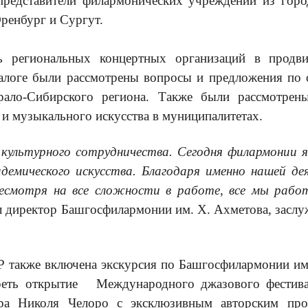
представители филармонических учреждений из город
Оренбург и Сургут.
ь региональных концертных организаций в продви
логе были рассмотрены вопросы и предложения по о
рало-Сибирского региона.
Также были рассмотрены
 и музыкального искусства в муниципалитетах.
 культурного сотрудничества.
Сегодня ф
илармонии 
демического искусства.
Б
лагодаря
именно нашей
де
смотря на все сложности в работе,
все
мы рабо
ил директор Башгосфилармонии им. Х. Ахметова, засл
также включена экскурсия по Башгосфилармонии им.
треть открытие Международного джазового фестива
ора Николя Челоро с эксклюзивным авторским про