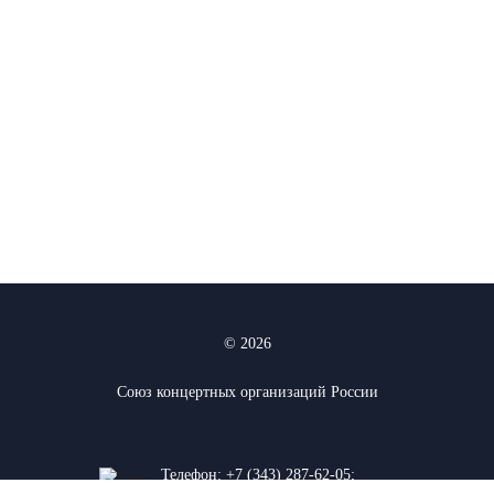
© 2026
Союз концертных организаций России
Телефон:
+7 (343) 287-62-05
;