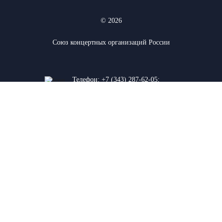
© 2026
Союз концертных организаций России
Телефон:
+7 (343) 287-62-05
;
+7 (912) 927-03-74
620075, г. Екатеринбург, ул. К.
Либкнехта 38а
Сайт разработан в: