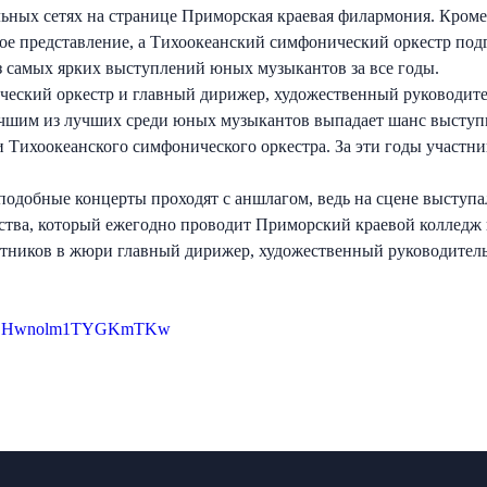
ных сетях на странице Приморская краевая филармония. Кроме т
ое представление, а Тихоокеанский симфонический оркестр под
з самых ярких выступлений юных музыкантов за все годы.
ческий оркестр и главный дирижер, художественный руководит
учшим из лучших среди юных музыкантов выпадает шанс выступ
 Тихоокеанского симфонического оркестра. За эти годы участни
 подобные концерты проходят с аншлагом, ведь на сцене выступ
ства, который ежегодно проводит Приморский краевой колледж 
стников в жюри главный дирижер, художественный руководител
YGSOHwnolm1TYGKmTKw