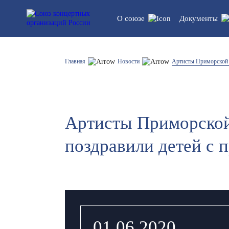
О союзе
Документы
Устав союза
Правовые
Главная
Новости
Артисты Приморской 
обновлен
Структура
Статисти
регламен
Артисты Приморской
Список участников
поздравили детей с 
01.06.2020