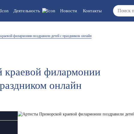
Деятельность
Новости
Контакты
 документы/
Вакансии
краевой филармонии поздравили детей с праздником онлайн
ия
ка/отчеты/
ты
 краевой филармонии
праздником онлайн