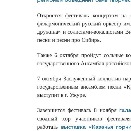
региона и объединит семь творчес
Откроется фестиваль концертом на
филармонический русский оркестр им
дружина» и солистами-вокалистами В
песни и песни про Сибирь.
Также 6 октября пройдут сольные кон
государственного Ансамбля российског
7 октября Заслуженный коллектив нар
государственным ансамблем песни «Кр
выступит в г. Ужуре.
Завершится фестиваль 8 ноября
гал
сводный хор участников фестивал
работать
выставка «Казачья горн