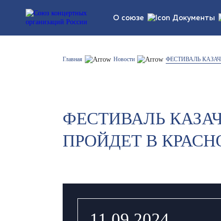
О союзе
Документы
Устав союза
Правовые
Главная
Новости
ФЕСТИВАЛЬ КАЗАЧ
обновлен
Структура
Статисти
регламен
ФЕСТИВАЛЬ КАЗАЧ
Список участников
ПРОЙДЕТ В КРАСН
11.09.2024