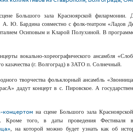
ких коллективов из Ставрополя, Волгограда, Омс
 сцене Большого зала Красноярской филармонии. Д
. А. Ю. Бардина совместно с фолк-театром «Ладов Д
италием Осиповым и Кларой Полухиной. В программе 
церты вокально-хореографического ансамбля «Слобо
о казачества (г. Волгоград) в ЗАТО п. Солнечный.
одного творчества фольклорный ансамбль «Звонница
асА» дадут концерт в с. Пировское. А государстве
на сцене Большого зала Красноярской
а-концертом
я. Кроме того, в даты проведения Фестиваля 
, на которой можно будет узнать как об исто
ица»