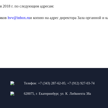
я 2018 г. по следующим адресам:
яков
hvv@inbox.ru
и копию на адрес директора Зала органной и
Телефон:
+7 (343) 287-62-05
;
+7 (912) 927-03-74
620075, г. Екатеринбург, ул. К. Либкнехта 38а