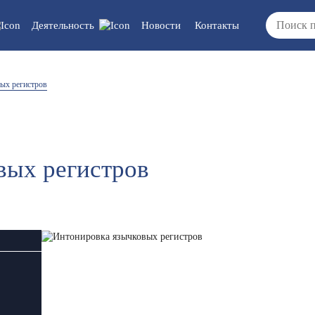
Деятельность
Новости
Контакты
 документы/
Вакансии
ых регистров
ия
ка/отчеты/
ты
вых регистров