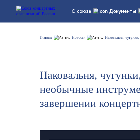
О союзе
Документы
Устав союза
Правовые
Главная
Новости
Наковальня, чугунки,
обновлен
Структура
Статисти
регламен
Наковальня, чугунки
Список участников
необычные инструме
завершении концертн