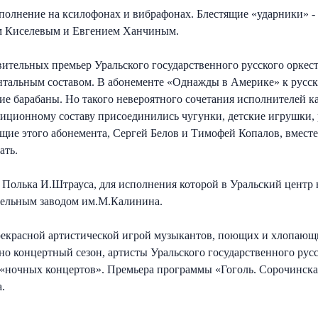
полнение на ксилофонах и вибрафонах. Блестящие «ударники» 
ем Киселевым и Евгением Ханчиным.
вительных премьер Уральского государственного русского оркес
ентальным составом. В абонементе «Однажды в Америке» к русс
ие барабаны. Но такого невероятного сочетания исполнителей к
радиционному составу присоединились чугунки, детские игрушки, 
щие этого абонемента, Сергей Белов и Тимофей Копалов, вместе
ать.
олька И.Штрауса, для исполнения которой в Уральский центр 
ельным заводом им.М.Калинина.
прекрасной артистической игрой музыкантов, поющих и хлопаю
о концертный сезон, артисты Уральского государственного русс
«ночных концертов». Премьера программы «Гоголь. Сорочинская
.