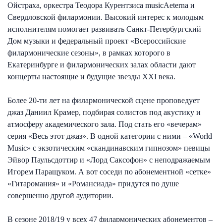
Ойстраха, оркестра Теодора Курентзиса musicAeterna и
Свердловской филармонии. Высокий интерес к молодым
исполнителям помогает развивать Санкт-Петербургский
Дом музыки и федеральный проект «Всероссийские
филармонические сезоны», в рамках которого в
Екатеринбурге и филармонических залах области дают
концерты настоящие и будущие звезды XXI века.
Более 20-ти лет на филармонической сцене проповедует
джаз Даниил Крамер, подбирая солистов под акустику и
атмосферу академического зала. Под стать его «вечерам»
серия «Весь этот джаз». В одной категории с ними – «World
Music» с экзотическим «скандинавским гипнозом» певицы
Эйвор Паульсдоттир и «Лорд Саксофон» с неподражаемым
Игорем Паращуком. А вот соседи по абонементной «сетке»
«Гитаромания» и «Романсиада» придутся по душе
совершенно другой аудитории.
В сезоне 2018/19 у всех 47 филармонических абонементов –