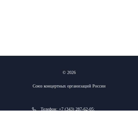
© 2026
Союз концертных организаций России
Телефон:
+7 (343) 287-62-05
;
+7 (912) 927-03-74
620075, г. Екатеринбург, ул. К.