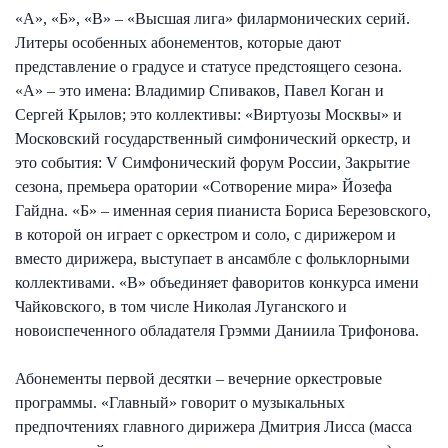
«А», «Б», «В» – «Высшая лига» филармонических серий.
Литеры особенных абонементов, которые дают
представление о градусе и статусе предстоящего сезона.
«А» – это имена: Владимир Спиваков, Павел Коган и
Сергей Крылов; это коллективы: «Виртуозы Москвы» и
Московский государственный симфонический оркестр, и
это события: V Симфонический форум России, Закрытие
сезона, премьера оратории «Сотворение мира» Йозефа
Гайдна. «Б» – именная серия пианиста Бориса Березовского,
в которой он играет с оркестром и соло, с дирижером и
вместо дирижера, выступает в ансамбле с фольклорными
коллективами. «В» объединяет фаворитов конкурса имени
Чайковского, в том числе Николая Луганского и
новоиспеченного обладателя Грэмми Даниила Трифонова.
Абонементы первой десятки – вечерние оркестровые
программы. «Главный» говорит о музыкальных
предпочтениях главного дирижера Дмитрия Лисса (масса