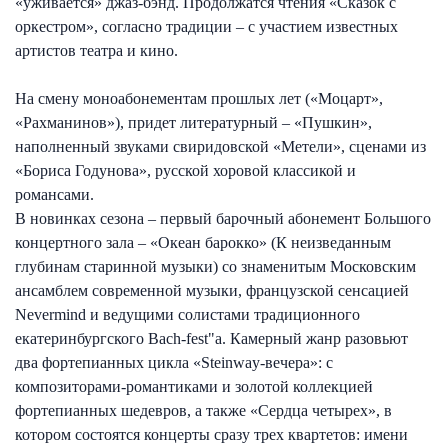
«уживается» джаз-бэнд. Продолжатся чтения «Сказок с
оркестром», согласно традиции – с участием известных
артистов театра и кино.
На смену моноабонементам прошлых лет («Моцарт»,
«Рахманинов»), придет литературный – «Пушкин»,
наполненный звуками свиридовской «Метели», сценами из
«Бориса Годунова», русской хоровой классикой и
романсами.
В новинках сезона – первый барочный абонемент Большого
концертного зала – «Океан барокко» (К неизведанным
глубинам старинной музыки) со знаменитым Московским
ансамблем современной музыки, французской сенсацией
Nevermind и ведущими солистами традиционного
екатеринбургского Bach-fest"a. Камерный жанр разовьют
два фортепианных цикла «Steinway-вечера»: с
композиторами-романтиками и золотой коллекцией
фортепианных шедевров, а также «Сердца четырех», в
котором состоятся концерты сразу трех квартетов: имени