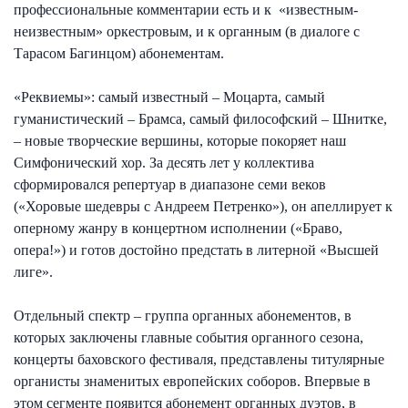
профессиональные комментарии есть и к «известным-
неизвестным» оркестровым, и к органным (в диалоге с
Тарасом Багинцом) абонементам.
«Реквиемы»: самый известный – Моцарта, самый
гуманистический – Брамса, самый философский – Шнитке,
– новые творческие вершины, которые покоряет наш
Симфонический хор. За десять лет у коллектива
сформировался репертуар в диапазоне семи веков
(«Хоровые шедевры с Андреем Петренко»), он апеллирует к
оперному жанру в концертном исполнении («Браво,
опера!») и готов достойно предстать в литерной «Высшей
лиге».
Отдельный спектр – группа органных абонементов, в
которых заключены главные события органного сезона,
концерты баховского фестиваля, представлены титулярные
органисты знаменитых европейских соборов. Впервые в
этом сегменте появится абонемент органных дуэтов, в