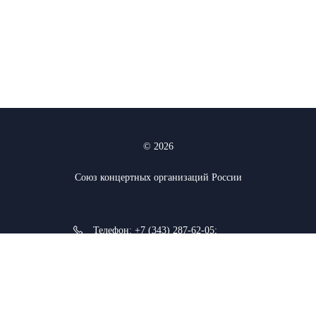
© 2026
Союз концертных организаций России
Телефон:
+7 (343) 287-62-05
;
+7 (912) 927-03-74
620075, г. Екатеринбург, ул. К.
Либкнехта 38а