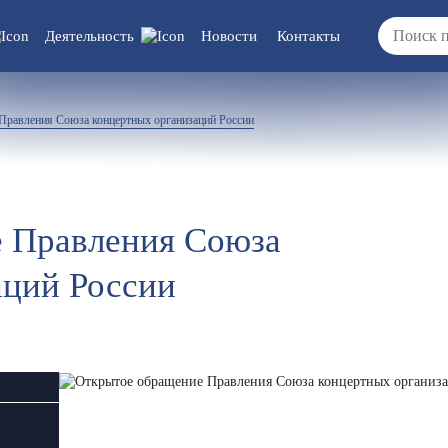
Деятельность
Новости
Контакты
 документы/
Вакансии
Правления Союза концертных организаций России
ия
ка/отчеты/
ты
 Правления Союза
аций России