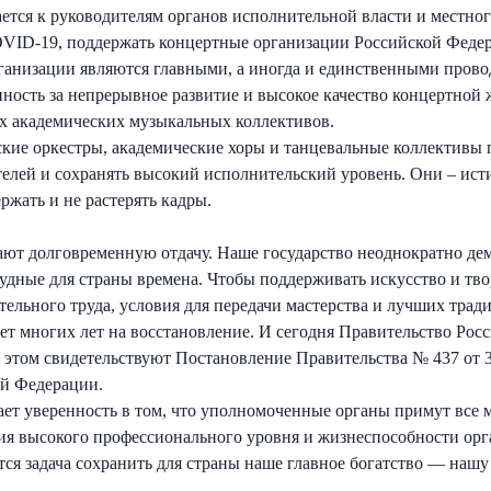
тся к руководителям органов исполнительной власти и местног
OVID-19, поддержать концертные организации Российской Феде
ганизации являются главными, а иногда и единственными прово
ность за непрерывное развитие и высокое качество концертной 
х академических музыкальных коллективов.
кие оркестры, академические хоры и танцевальные коллективы 
лей и сохранять высокий исполнительский уровень. Они – исти
ржать и не растерять кадры.
гают долговременную отдачу. Наше государство неоднократно де
удные для страны времена. Чтобы поддерживать искусство и тво
ельного труда, условия для передачи мастерства и лучших тради
ет многих лет на восстановление. И сегодня Правительство Рос
этом свидетельствуют Постановление Правительства № 437 от 3 
ой Федерации.
т уверенность в том, что уполномоченные органы примут все 
ия высокого профессионального уровня и жизнеспособности ор
тся задача сохранить для страны наше главное богатство — нашу 