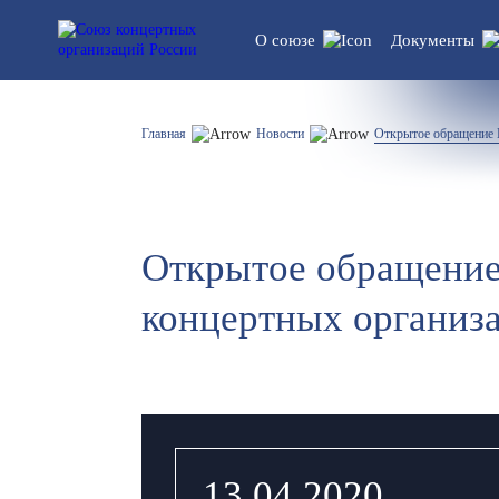
О союзе
Документы
Устав союза
Правовые
Главная
Новости
Открытое обращение 
обновлен
Структура
Статисти
регламен
Открытое обращение
Список участников
концертных организ
13.04.2020