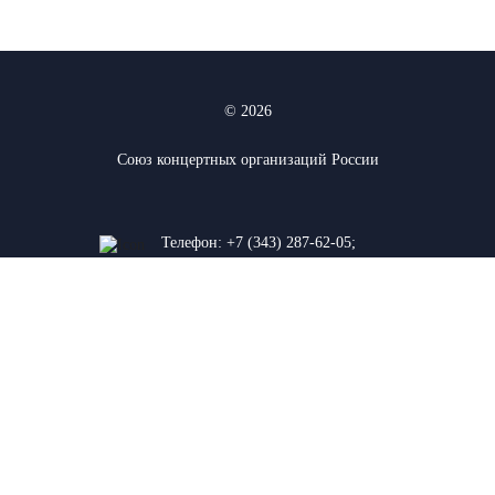
© 2026
Союз концертных организаций России
Телефон:
+7 (343) 287-62-05
;
+7 (912) 927-03-74
620075, г. Екатеринбург, ул. К.
Либкнехта 38а