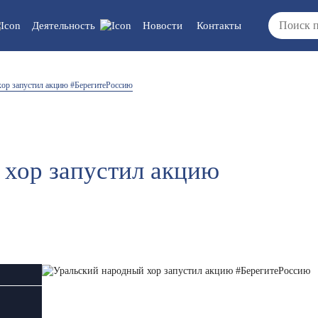
Деятельность
Новости
Контакты
 документы/
Вакансии
хор запустил акцию #БерегитеРоссию
ия
ка/отчеты/
ты
 хор запустил акцию