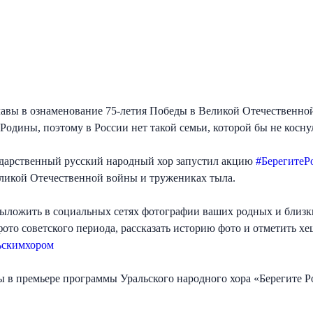
лавы в ознаменование 75-летия Победы в Великой Отечественной
одины, поэтому в России нет такой семьи, которой бы не косну
ударственный русский народный хор запустил акцию
#БерегитеР
еликой Отечественной войны и тружениках тыла.
 выложить в социальных сетях фотографии ваших родных и близ
ото советского периода, рассказать историю фото и отметить х
скимхором
 в премьере программы Уральского народного хора «Берегите Ро