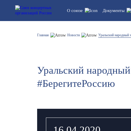
О союзе
Документы
Устав союза
Правовые
Главная
Новости
Уральский народный 
обновлен
Структура
Статисти
регламен
Уральский народный
Список участников
#БерегитеРоссию
16.04.2020