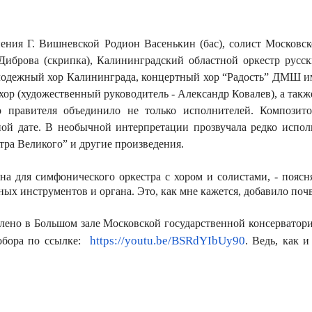
ения Г. Вишневской Родион Васенькин (бас), солист Московс
 Диброва (скрипка), Калининградский областной оркестр рус
лодежный хор Калининграда, концертный хор “Радость” ДМШ им
хор (художественный руководитель - Александр Ковалев), а такж
о правителя объединило не только исполнителей. Компози
ой дате. В необычной интерпретации прозвучала редко испол
тра Великого” и другие произведения.
на для симфонического оркестра с хором и солистами, - поясн
ых инструментов и органа. Это, как мне кажется, добавило поч
влено в Большом зале Московской государственной консервато
https://youtu.be/BSRdYIbUy90
собора по ссылке:
. Ведь, как и