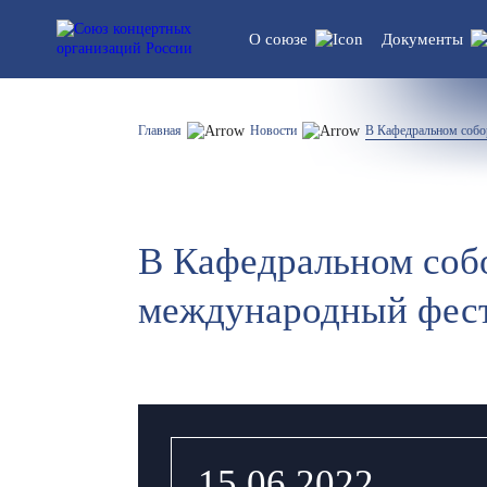
О союзе
Документы
Устав союза
Правовые
Главная
Новости
В Кафедральном собо
обновлен
Структура
Статисти
регламен
В Кафедральном соб
Список участников
международный фест
15.06.2022