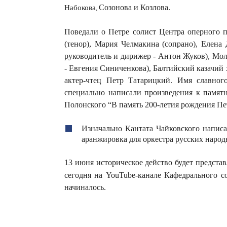
Набокова
Созонова и Козлова.
,
Поведали о Петре солист Центра оперного п
(тенор), Мария Челмакина (сопрано), Елена
руководитель и дирижер - Антон Жуков), Мо
- Евгения Синиченкова), Балтийский казачий 
актер-чтец Петр Татарицкий. Имя славног
специально написали произведения к памятн
Полонского “В память 200-летия рождения Пе
Изначально Кантата Чайковского написа
аранжировка для оркестра русских народн
13 июня историческое действо будет предста
сегодня на YouTube-канале Кафедрального 
начиналось.