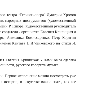
кого театра “Геликон-опера” Дмитрий Хромов
ских народных инструментов (художественный
ени Р. Глиэра (художественный руководитель
е создатели - органистка Евгения Кривицкая и
торы Анжелика Комиссаренко, Петр Корягин
няемая Кантата П.И.Чайковского на стихи Я.
яет Евгения Кривицкая. - Нами была сделана
венности, русского колорита музыке.
рии. Первое исполнение можно посмотреть уже
 в истории, в искусстве важно знать, как все