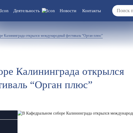
Деятельность
Новости
Контакты
 документы/
Вакансии
ре Калининграда открылся международный фестиваль “Орган плюс”
ия
ка/отчеты/
ты
оре Калининграда открылся
иваль “Орган плюс”