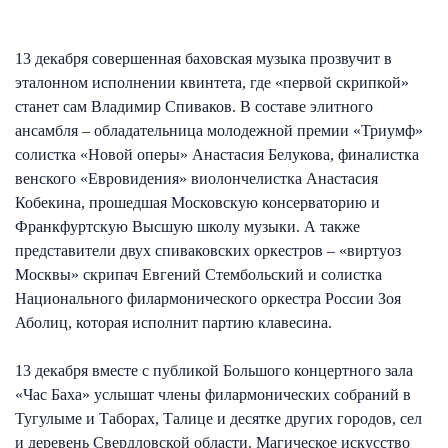
13 декабря совершенная баховская музыка прозвучит в
эталонном исполнении квинтета, где «первой скрипкой»
станет сам Владимир Спиваков. В составе элитного
ансамбля – обладательница молодежной премии «Триумф»
солистка «Новой оперы» Анастасия Белукова, финалистка
венского «Евровидения» виолончелистка Анастасия
Кобекина, прошедшая Московскую консерваторию и
Франкфуртскую Высшую школу музыки. А также
представители двух спиваковских оркестров – «виртуоз
Москвы» скрипач Евгений Стембольский и солистка
Национального филармонического оркестра России Зоя
Аболиц, которая исполнит партию клавесина.
13 декабря вместе с публикой Большого концертного зала
«Час Баха» услышат члены филармонических собраний в
Тугулыме и Таборах, Талице и десятке других городов, сел
и деревень Свердловской области. Магическое искусство