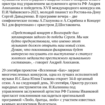
оркестра под управлением заслуженного артиста РФ Андрея
Аниханова и победитель XVII международного конкурса им.
П.И.Чайковского-2023, молодой пианист из Ростова-на-Дону
Сергей Давыдченко. В программе вечера – две
симфонические поэмы А.Глазунова и А.Скрябина и Концерт
№1 для фортепиано с оркестром Д.Шостаковича.
«Предстоящий концерт в Волгограде был
запланирован задолго до победы Сергея. Мы как
будто предчувствовали, что именно этот
музыкант должен открыть наш новый сезон.
Думаю, что поклонникам филармонии будет
интересно послушать его выступление в статусе
золотого медалиста престижного музыкального
состязания»,
- говорит Андрей Аниханов.
29 сентября проектом «Вселенная «Бах» лауреат
многочисленных конкурсов, одна из лучших исполнителей
музыки И.С.Баха Юлия Глазкова откроет 34-й органный
сезон. А на следующий день, 30 сентября, Оркестр русских
народных инструментов им. Н.Калинина под
управлением заслуженной артистки РФ Галины Иванковой
пригласит поклонников насладиться оригинальной
программой «Любо, братцы, любо» с участием известных
казачьих коллективов Волгограда.