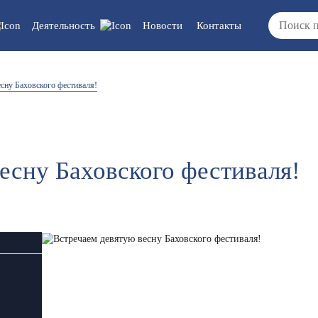
Деятельность
Новости
Контакты
 документы/
Вакансии
сну Баховского фестиваля!
ия
ка/отчеты/
ты
есну Баховского фестиваля!