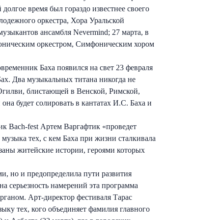
олгое время был гораздо известнее своего
олодежного оркестра, Хора Уральской
узыкантов ансамбля Nevermind; 27 марта, в
моническим оркестром, Симфоническим хором
овременник Баха появился на свет 23 февраля
 Бах. Два музыкальных титана никогда не
Огилви, блистающей в Венской, Римской,
на будет солировать в кантатах И.С. Баха и
ик Bach-fest Артем Варгафтик «проведет
музыка тех, с кем Баха при жизни сталкивала
азаны житейские истории, героями которых
и, но и предопределила пути развития
на серьезность намерений эта программа
 органом. Арт-директор фестиваля Тарас
ыку тех, кого объединяет фамилия главного