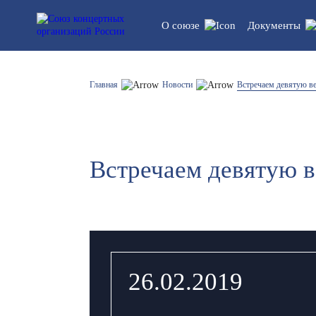
О союзе
Документы
Устав союза
Правовые
Главная
Новости
Встречаем девятую ве
обновлен
Структура
Статисти
регламен
Встречаем девятую в
Список участников
26.02.2019