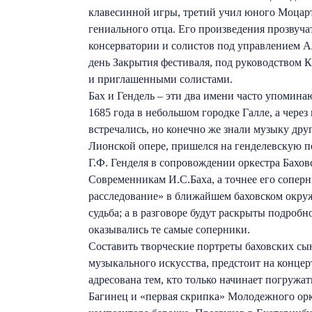
клавесинной игры, третий учил юного Моцарт
гениального отца. Его произведения прозвуча
консерватории и солистов под управлением Ал
день Закрытия фестиваля, под руководством
и приглашенными солистами.
Бах и Гендель – эти два имени часто упомина
1685 года в небольшом городке Галле, а через
встречались, но конечно же знали музыку др
Лионской опере, пришелся на генделевскую по
Г.Ф. Генделя в сопровождении оркестра Бахов
Современникам И.С.Баха, а точнее его сопер
расследование» в ближайшем баховском окруж
судьба; а в разговоре будут раскрыты подроб
оказывались те самые соперники.
Составить творческие портреты баховских сын
музыкального искусства, предстоит на концер
адресована тем, кто только начинает погружат
Багинец и «первая скрипка» Молодежного орке