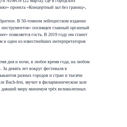
и Асбесте (22 марта), где в городских
ике» проекта «Концертный зал без границ»,
обратное. В 50-томном лейпцигском издании
лю инструментов» посвящен главный органный
er» появляется гость. В 2019 году им станет
ем и один из известнейших интерпретаторов
емя дня и ночи, в любое время года, на любом
 За девять лет вокруг фестиваля в
ыкантов разных городов и стран и тысячи
 Bach-fest, звучит в филармоническом зале
ар, давший миру минимум трёх великолепных