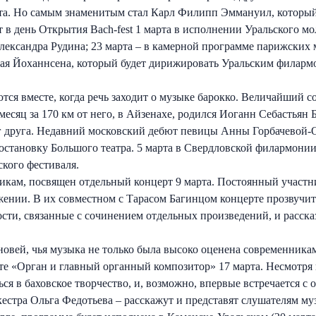
а. Но самым знаменитым стал Карл Филипп Эммануил, который д
т в день Открытия Bach-fest 1 марта в исполнении Уральского м
ександра Рудина; 23 марта – в камерной программе парижских м
 Кая Йоханнсена, который будет дирижировать Уральским филар
ются вместе, когда речь заходит о музыке барокко. Величайший с
 месяц за 170 км от него, в Айзенахе, родился Иоганн Себастьян
уг друга. Недавний московский дебют певицы Анны Горбачевой-
становку Большого театра. 5 марта в Свердловской филармонии о
ского фестиваля.
никам, посвящен отдельный концерт 9 марта. Постоянный участн
ении. В их совместном с Тарасом Багинцом концерте прозвучит 
ности, связанные с сочинением отдельных произведений, и расск
овей, чья музыка не только была высоко оценена современникам
те «Орган и главный органный композитор» 17 марта. Несмотря 
ься в баховское творчество, и, возможно, впервые встречается с
стра Ольга Федотьева – расскажут и представят слушателям муз