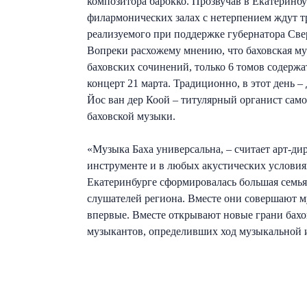
композитора барокко. Прозвучав в Екатеринбур
филармонических залах с нетерпением ждут т
реализуемого при поддержке губернатора Све
Вопреки расхожему мнению, что баховская му
баховских сочинений, только 6 томов содерж
концерт 21 марта. Традиционно, в этот день –
Йос ван дер Коой – титулярный органист сам
баховской музыки.
«Музыка Баха универсальна, – считает арт-дир
инструменте и в любых акустических условиях
Екатеринбурге сформировалась большая семья
слушателей региона. Вместе они совершают м
впервые. Вместе открывают новые грани бахо
музыкантов, определивших ход музыкальной и