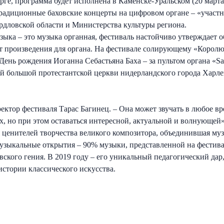
ге, программа будет исполнена в Каменске-Уральском (20 марта) 
радиционные баховские концерты на цифровом органе – «участн
рдловской области и Министерства культуры региона.
зыка – это музыка органная, фестиваль настойчиво утверждает 
ат произведения для органа. На фестивале солирующему «Коро
 День рождения Иоганна Себастьяна Баха – за пультом органа «Sau
ой большой протестантской церкви нидерландского города Харл
ектор фестиваля Тарас Багинец. – Она может звучать в любое вр
, но при этом оставаться интересной, актуальной и волнующей».
 ценителей творчества великого композитора, объединившая муз
узыкальные открытия – 90% музыки, представленной на фестивале
вского гения. В 2019 году – его уникальный педагогический д
стории классического искусства.