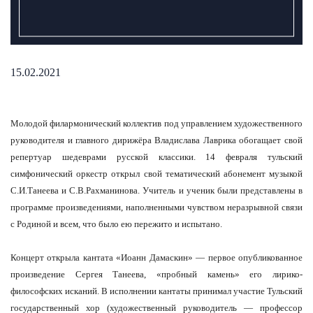
15.02.2021
Молодой филармонический коллектив под управлением художественного
руководителя и главного дирижёра Владислава Лаврика обогащает свой
репертуар шедеврами русской классики. 14 февраля тульский
симфонический оркестр открыл свой тематический абонемент музыкой
С.И.Танеева и С.В.Рахманинова. Учитель и ученик были представлены в
программе произведениями, наполненными чувством неразрывной связи
с Родиной и всем, что было ею пережито и испытано.
Концерт открыла кантата «Иоанн Дамаскин» — первое опубликованное
произведение Сергея Танеева, «пробный камень» его лирико-
философских исканий. В исполнении кантаты принимал участие Тульский
государственный хор (художественный руководитель — профессор