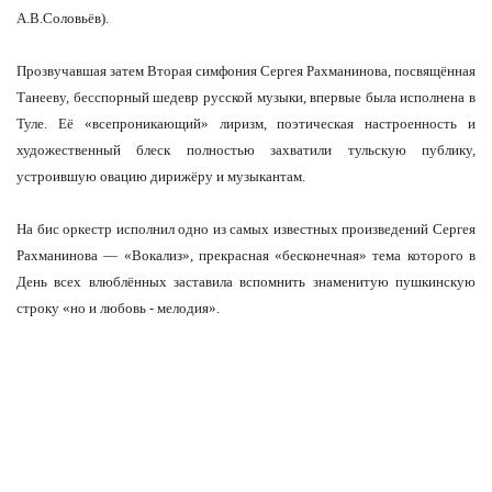
А.В.Соловьёв).
Прозвучавшая затем Вторая симфония Сергея Рахманинова, посвящённая
Танееву, бесспорный шедевр русской музыки, впервые была исполнена в
Туле. Её «всепроникающий» лиризм, поэтическая настроенность и
художественный блеск полностью захватили тульскую публику,
устроившую овацию дирижёру и музыкантам.
На бис оркестр исполнил одно из самых известных произведений Сергея
Рахманинова — «Вокализ», прекрасная «бесконечная» тема которого в
День всех влюблённых заставила вспомнить знаменитую пушкинскую
строку «но и любовь - мелодия».