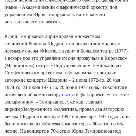
(ныне – Академический симфонический оркестр) под
управлением Юрия Темирканова, на тот момент
возглавлявшего коллектив.
Юрий Темирканов дирижировал множеством
сочинений Родиона Щедрина: он осуществил мировую
премьеру оперы «Мертвые души» в Большом театре (1977),
а вскоре под его управлением она прозвучала в Кировском
(Мариинском) театре. «Под управлением Темирканова с
Симфоническим оркестром в Большом зале проходят
авторские концерты Щедрина – 2 июня 1972-го, 20 мая
1974-го, 21 июня 1975-го, 20 июня 1977 года, –говорится в
посвященной композитору
статье
digital-проекта «Столетие
филармонии», – Темирканов, уже как главный
дирижерЗаслуженного коллектива, провел два авторских
вечера Щедрина в декабре 1992 и в декабре 1997 годов, они
были посвящены юбилеям композитора – 60-летию и 65-
летию. На концерте к 70-летию Юрия Темирканова под