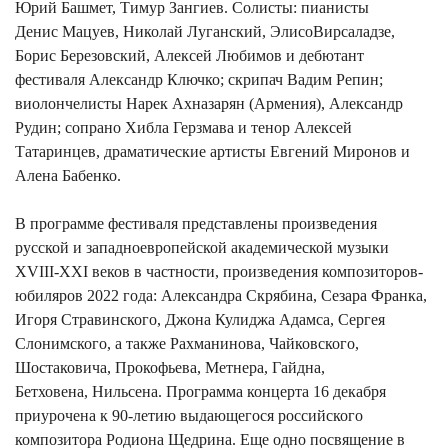
Юрий Башмет, Тимур Зангиев. Солисты: пианисты
Денис Мацуев, Николай Луганский, ЭлисоВирсаладзе,
Борис Березовский, Алексей Любимов и дебютант
фестиваля Александр Ключко; скрипач Вадим Репин;
виолончелисты Нарек Ахназарян (Армения), Александр
Рудин; сопрано Хибла Герзмава и тенор Алексей
Татаринцев, драматические артисты Евгений Миронов и
Алена Бабенко.
В программе фестиваля представлены произведения
русской и западноевропейской академической музыки
XVIII-XXI веков в частности, произведения композиторов-
юбиляров 2022 года: Александра Скрябина, Сезара Франка,
Игоря Стравинского, Джона Кулиджа Адамса, Сергея
Слонимского, а также Рахманинова, Чайковского,
Шостаковича, Прокофьева, Метнера, Гайдна,
Бетховена, Нильсена. Программа концерта 16 декабря
приурочена к 90-летию выдающегося российского
композитора Родиона Щедрина. Еще одно посвящение в