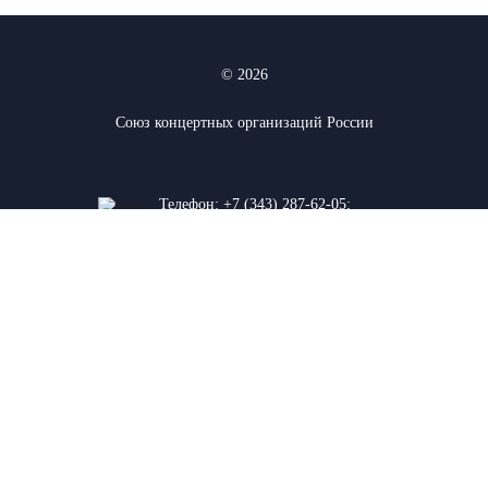
© 2026
Союз концертных организаций России
Телефон:
+7 (343) 287-62-05
;
+7 (912) 927-03-74
620075, г. Екатеринбург, ул. К.
Либкнехта 38а
Сайт разработан в: