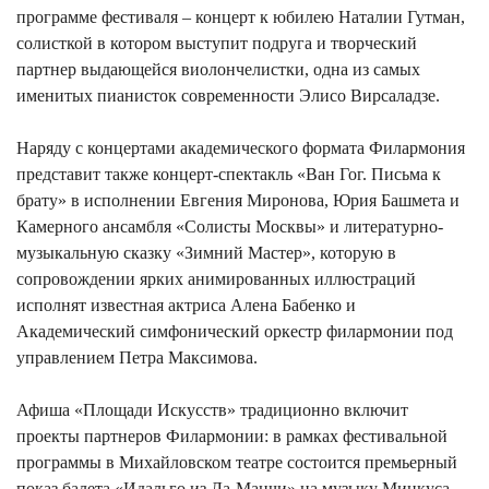
программе фестиваля – концерт к юбилею Наталии Гутман,
солисткой в котором выступит подруга и творческий
партнер выдающейся виолончелистки, одна из самых
именитых пианисток современности Элисо Вирсаладзе.
Наряду с концертами академического формата Филармония
представит также концерт-спектакль «Ван Гог. Письма к
брату» в исполнении Евгения Миронова, Юрия Башмета и
Камерного ансамбля «Солисты Москвы» и литературно-
музыкальную сказку «Зимний Мастер», которую в
сопровождении ярких анимированных иллюстраций
исполнят известная актриса Алена Бабенко и
Академический симфонический оркестр филармонии под
управлением Петра Максимова.
Афиша «Площади Искусств» традиционно включит
проекты партнеров Филармонии: в рамках фестивальной
программы в Михайловском театре состоится премьерный
показ балета «Идальго из Ла-Манчи» на музыку Минкуса,