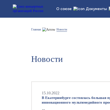
О союзе
Документы
Устав союза
Правовые
Главная
Новости
обновлен
Структура
Статисти
регламен
Новости
Список участников
15.10.2022
В Екатеринбурге состоялась большая п
инновационного мультимедийного пр
картины»