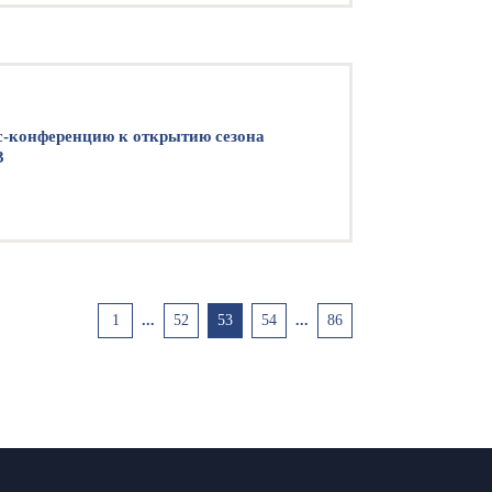
с-конференцию к открытию сезона
3
1
...
52
53
54
...
86