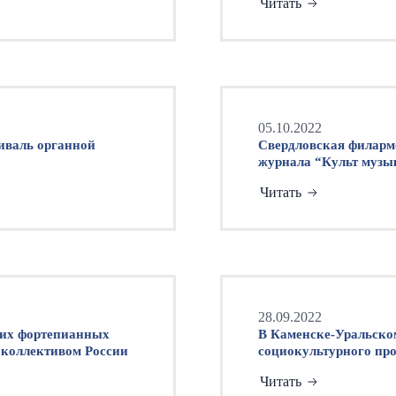
Читать
05.10.2022
иваль органной
Свердловская филарм
журнала “Культ музык
Международный день
Читать
28.09.2022
ких фортепианных
В Каменске-Уральско
нным коллективом России
социокультурного пр
Читать