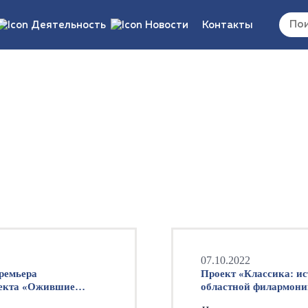
Деятельность
Новости
Контакты
 документы/
Вакансии
ия
ка/отчеты/
ты
07.10.2022
ремьера
Проект «Классика: ис
оекта «Ожившие
областной филармони